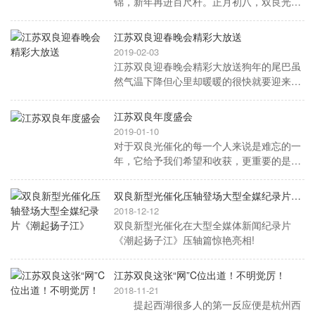
锦，新年再进百尺杆。正月初八，双良光催
化开工大吉!全体双良人蓄势奋进、干劲十足
地迎来开工第一天，以饱满的工作热情共筑
江苏双良迎春晚会精彩大放送
新未来!
2019-02-03
江苏双良迎春晚会精彩大放送狗年的尾巴虽
然气温下降但心里却暖暖的很快就要迎来新
春佳节大街小巷的年味越来越浓。
江苏双良年度盛会
2019-01-10
对于双良光催化的每一个人来说是难忘的一
年，它给予我们希望和收获，更重要的是给
予了我们成长的经历和宝贵的经验。今天，
双良光催化2018年度总结表彰大会在江阴国
双良新型光催化压轴登场大型全媒纪录片《潮起扬子江》
际大酒店隆重召开，170多位双良光催化人
2018-12-12
齐聚一堂，总结2018工作，布局2019新思
双良新型光催化在大型全媒体新闻纪录片
路、新行动，以高昂的斗志开启2019新篇
《潮起扬子江》压轴篇惊艳亮相!
章!
江苏双良这张“网”C位出道！不明觉厉！
2018-11-21
提起西湖很多人的第一反应便是杭州西