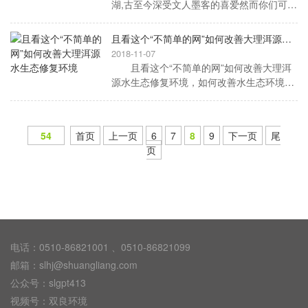
湖,古至今深受文人墨客的喜爱然而你们可能
不知道,南还有一个鲜为人知的大理西湖这里
的风光绝美,毫不输杭州西湖。 西湖位于
且看这个“不简单的网”如何改善大理洱源水生态修复环境
云南
2018-11-07
且看这个“不简单的网”如何改善大理洱
源水生态修复环境，如何改善水生态环境?1
1月7日，记者在洱源县右所镇西湖村甘庄看
到新奇一幕：湖面的一个拐角处，用生态软
围隔
54
首页
上一页
6
7
8
9
下一页
尾
页
电话：0510-86821001 、0510-86821099
邮箱：slhj@shuangliang.com
公众号：slgpt413
视频号：双良环境