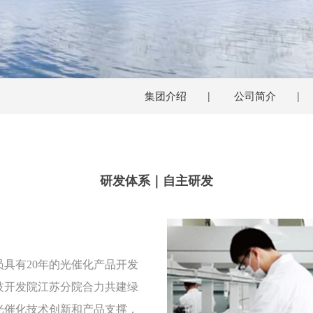
集团介绍
公司简介
|
|
研发体系｜自主研发
具有20年的光催化产品开发
技开发院江苏分院合力共建绿
光催化技术创新和产品支撑，