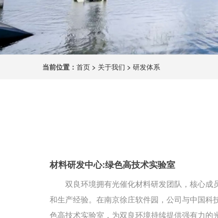
当前位置：
首页
>
关于我们
>
研发体系
材料研发中心:绿色高技术实验室
双良环境拥有光催化材料研发团队，核心成员
和生产经验。在南京徐庄软件园，公司与中国科
色高技术实验室，为双良环境持续提供强有力的