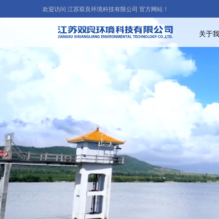
欢迎访问 江苏双良环境科技有限公司 官方网站！
关于