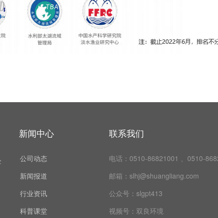
新闻中心
联系我们​
公司动态
电话：0510-86821001 、0510-868
企
新闻报道
邮箱：slhj@shuangliang.com
行业资讯
公众号：slgpt413
科普课堂
视频号：双良环境