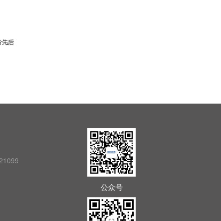
21099
公众号