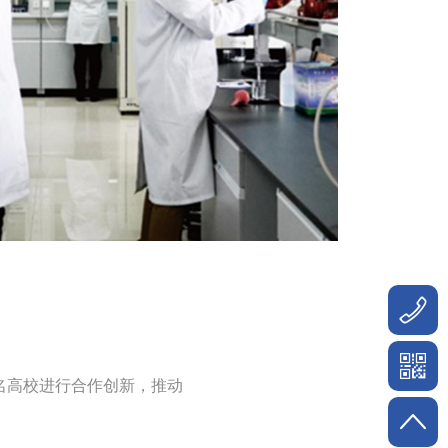
名高校进行合作创新，推动
。