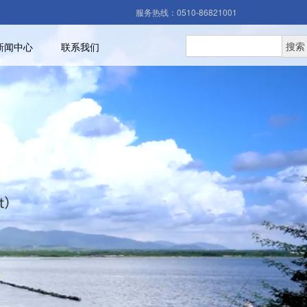
服务热线：0510-86821001
新闻中心
联系我们