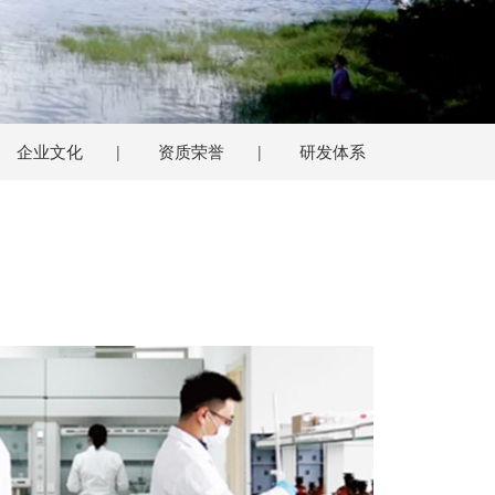
企业文化
资质荣誉
研发体系
|
|