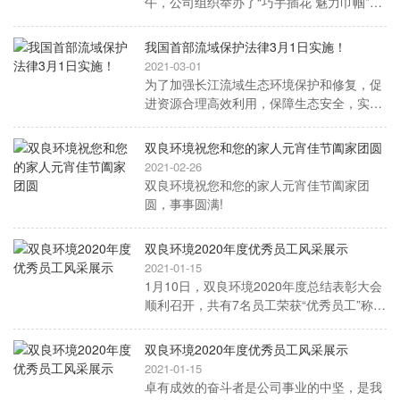
午，公司组织举办了“巧手插花 魅力巾帼”主
题插花活动，还特别邀请了资深插花老师来
公司现场授课，来自公司各部门三十余名女
我国首部流域保护法律3月1日实施！
职工参加了本次活动。
2021-03-01
为了加强长江流域生态环境保护和修复，促
进资源合理高效利用，保障生态安全，实现
人与自然和谐共生、中华民族永续发展，
《长江保护法》的出台施行将形成保护母亲
双良环境祝您和您的家人元宵佳节阖家团圆
河的硬约束机制。
2021-02-26
双良环境祝您和您的家人元宵佳节阖家团
圆，事事圆满!
双良环境2020年度优秀员工风采展示
2021-01-15
1月10日，双良环境2020年度总结表彰大会
顺利召开，共有7名员工荣获“优秀员工”称
号。一个个平凡又不平凡的人物，让我们一
起走进双良环境年度优秀员工系列风采报
双良环境2020年度优秀员工风采展示
道，认识他们，一起汲取双良环境人的榜样
2021-01-15
力量!
卓有成效的奋斗者是公司事业的中坚，是我