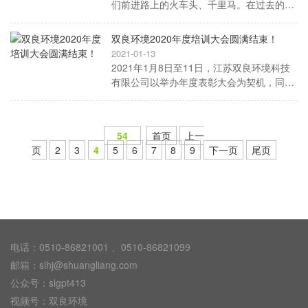
们前进路上的火车头、千里马。在过去的20
20年里，他们在双良环境的舞台上，挥洒着
青春和汗水，也收获着阅历和成长。他们生
双良环境2020年度培训大会圆满结束！
动地诠释了，奋斗才是青春最美的底色!
2021-01-13
2021年1月8日至11日，江苏双良环境科技
有限公司以举办年度表彰大会为契机，同期
开展了4天的培训课程，开设的培训课程有
《销售政策》、《区域经营团队绩效考
核》、《项目管理经验分享》、《财务相关
54
首页
上一
培训》、《子公司授权事项培训》及《技术
页
2
3
4
5
6
7
8
9
下一页
尾页
相关培训》。
电话：0510-86821001 、0510-86821099
邮箱：slhj@shuangliang.com
公众号：slgpt413
视频号：双良环境