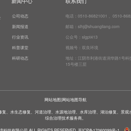
新闻中心
联系我们​
公司动态
电话：0510-86821001 、0510-868
企
新闻报道
邮箱：slhj@shuangliang.com
行业资讯
公众号：slgpt413
科普课堂
视频号：双良环境
科研动态
地址：江阴市利港街道润华路1号科
15号楼三层
网站地图
|
网站地图导航
修复、水生态修复、河道治理、水源地治理、水库治理、湖泊修复、景观
综合治理技术服务商。
科技有限公司 ALL RIGHTS RESERVED.
苏ICP备17060099号-1