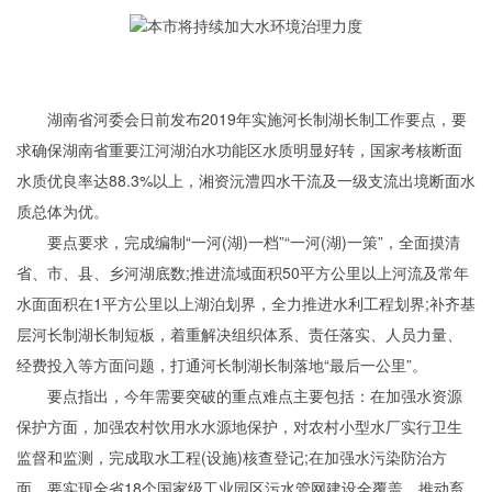
湖南省河委会日前发布2019年实施河长制湖长制工作要点，要
求确保湖南省重要江河湖泊水功能区水质明显好转，国家考核断面
水质优良率达88.3%以上，湘资沅澧四水干流及一级支流出境断面水
质总体为优。
要点要求，完成编制“一河(湖)一档”“一河(湖)一策”，全面摸清
省、市、县、乡河湖底数;推进流域面积50平方公里以上河流及常年
水面面积在1平方公里以上湖泊划界，全力推进水利工程划界;补齐基
层河长制湖长制短板，着重解决组织体系、责任落实、人员力量、
经费投入等方面问题，打通河长制湖长制落地“最后一公里”。
要点指出，今年需要突破的重点难点主要包括：在加强水资源
保护方面，加强农村饮用水水源地保护，对农村小型水厂实行卫生
监督和监测，完成取水工程(设施)核查登记;在加强水污染防治方
面，要实现全省18个国家级工业园区污水管网建设全覆盖，推动畜